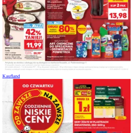
Kaufland